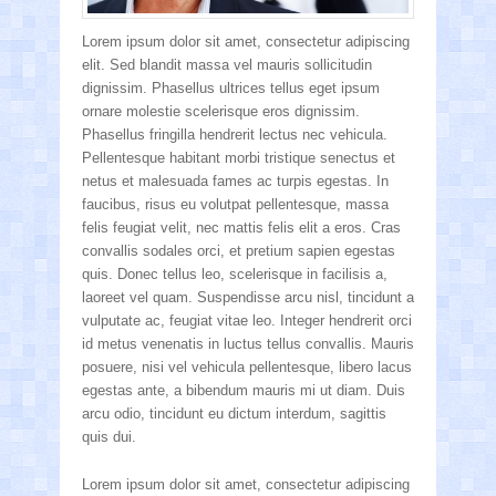
Lorem ipsum dolor sit amet, consectetur adipiscing
elit. Sed blandit massa vel mauris sollicitudin
dignissim. Phasellus ultrices tellus eget ipsum
ornare molestie scelerisque eros dignissim.
Phasellus fringilla hendrerit lectus nec vehicula.
Pellentesque habitant morbi tristique senectus et
netus et malesuada fames ac turpis egestas. In
faucibus, risus eu volutpat pellentesque, massa
felis feugiat velit, nec mattis felis elit a eros. Cras
convallis sodales orci, et pretium sapien egestas
quis. Donec tellus leo, scelerisque in facilisis a,
laoreet vel quam. Suspendisse arcu nisl, tincidunt a
vulputate ac, feugiat vitae leo. Integer hendrerit orci
id metus venenatis in luctus tellus convallis. Mauris
posuere, nisi vel vehicula pellentesque, libero lacus
egestas ante, a bibendum mauris mi ut diam. Duis
arcu odio, tincidunt eu dictum interdum, sagittis
quis dui.
Lorem ipsum dolor sit amet, consectetur adipiscing