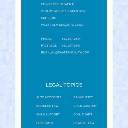
CONCOURSE TOWER II
2090 PALM BEACH LAKES BLVD
SUITE 205
WEST PALM BEACH, FL 33409
PHONE:
561.697.2644
FACSIMILE:
561.697.2647
EMAIL:
WL@LWATERMANLAW.COM
LEGAL TOPICS
AUTO ACCIDENTS
BANKRUPTCY
BUSINESS LAW
CHILD CUSTODY
CHILD SUPPORT
CIVIL RIGHTS
CONSUMER
CRIMINAL LAW